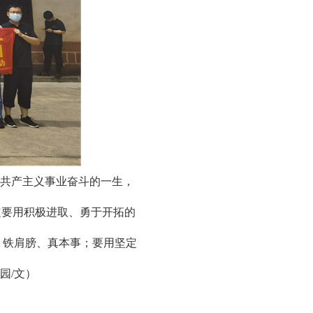
共产主义事业奋斗的一生，
定要用积极进取、勇于开拓的
、铁肩膀、真本事；要用坚定
园
/文
）