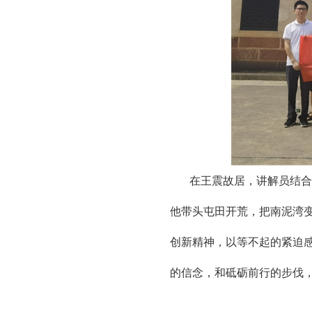
在王震故居，讲解员结合
他带头屯田开荒，把南泥湾
创新精神，以等不起的紧迫
的信念，和砥砺前行的步伐