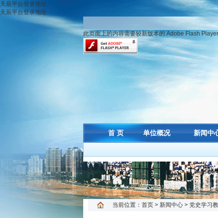
天辰平台登录地址
天辰平台登录地址
此页面上的内容需要较新版本的 Adobe Flash Playe
首 页
单位概况
新闻中
当前位置：
首页
>
新闻中心
>
党史学习