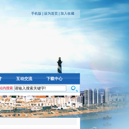
手机版
|
设为首页
|
加入收藏
才
互动交流
下载中心
站内搜索