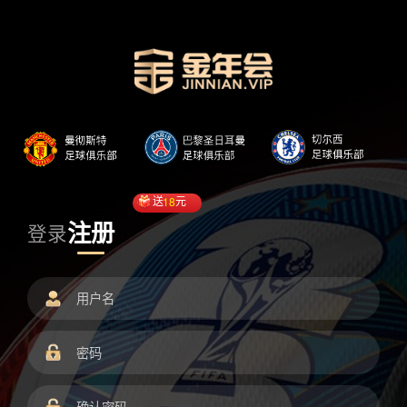
送
18
元
注册
登录